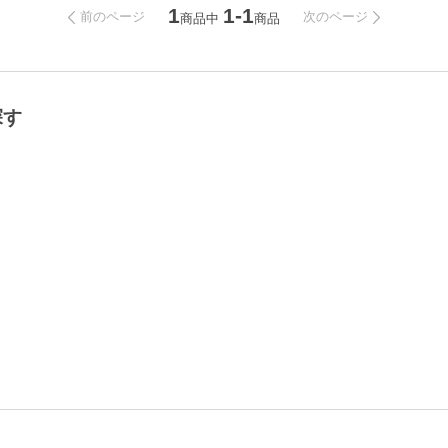
1
1-1
前のページ
次のページ
商品中
商品
探す